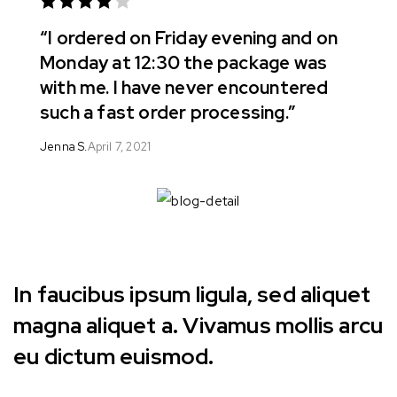
Rated 4
“I ordered on Friday evening and on
out of 5
Monday at 12:30 the package was
with me. I have never encountered
such a fast order processing.”
Jenna S.
April 7, 2021
In faucibus ipsum ligula, sed aliquet
magna aliquet a. Vivamus mollis arcu
eu dictum euismod.