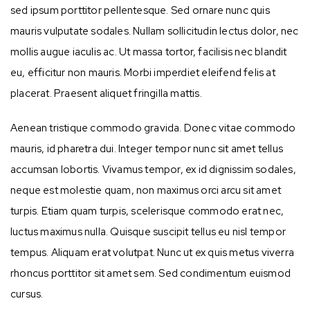
sed ipsum porttitor pellentesque. Sed ornare nunc quis
mauris vulputate sodales. Nullam sollicitudin lectus dolor, nec
mollis augue iaculis ac. Ut massa tortor, facilisis nec blandit
eu, efficitur non mauris. Morbi imperdiet eleifend felis at
placerat. Praesent aliquet fringilla mattis.
Aenean tristique commodo gravida. Donec vitae commodo
mauris, id pharetra dui. Integer tempor nunc sit amet tellus
accumsan lobortis. Vivamus tempor, ex id dignissim sodales,
neque est molestie quam, non maximus orci arcu sit amet
turpis. Etiam quam turpis, scelerisque commodo erat nec,
luctus maximus nulla. Quisque suscipit tellus eu nisl tempor
tempus. Aliquam erat volutpat. Nunc ut ex quis metus viverra
rhoncus porttitor sit amet sem. Sed condimentum euismod
cursus.