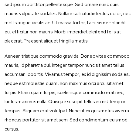
sed ipsum porttitor pellentesque. Sed ornare nunc quis
mauris vulputate sodales. Nullam sollicitudin lectus dolor, nec
mollis augue iaculis ac. Ut massa tortor, facilisis nec blandit
eu, efficitur non mauris. Morbi imperdiet eleifend felis at
placerat. Praesent aliquet fringilla mattis.
Aenean tristique commodo gravida. Donec vitae commodo
mauris, id pharetra dui. Integer tempor nunc sit amet tellus
accumsan lobortis. Vivamus tempor, ex id dignissim sodales,
neque est molestie quam, non maximus orci arcu sit amet
turpis. Etiam quam turpis, scelerisque commodo erat nec,
luctus maximus nulla. Quisque suscipit tellus eu nisl tempor
tempus. Aliquam erat volutpat. Nunc ut ex quis metus viverra
rhoncus porttitor sit amet sem. Sed condimentum euismod
cursus.