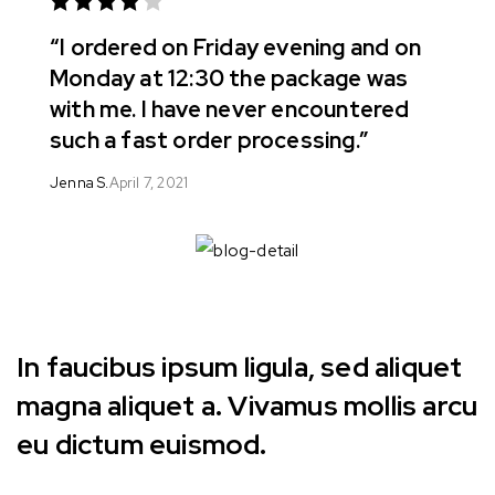
Rated 4
“I ordered on Friday evening and on
out of 5
Monday at 12:30 the package was
with me. I have never encountered
such a fast order processing.”
Jenna S.
April 7, 2021
In faucibus ipsum ligula, sed aliquet
magna aliquet a. Vivamus mollis arcu
eu dictum euismod.